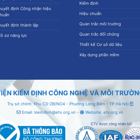
Kiểm định
uyết định Công nhận hiệu
Hiệu chuẩn
huẩn
Quan trắc môi trường
uyết định thành lập
Quan trắc đối chứng
ồ sơ năng lực
Thiết kế Cơ sở dữ liệu
Xây dựng phần mềm
IỆN KIỂM ĐỊNH CÔNG NGHỆ VÀ MÔI TRƯỜ
Trụ sở chính: Khu C3-2B/NO4 - Phường Long Biên - TP Hà Nội
Email: kiemdinh@etv.org.vn -
Website: etv.org.vn