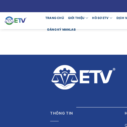
Skip
to
content
TRANG CHỦ
GIỚI THIỆU
HỒ SƠ ETV
DỊCH 
ĐĂNG KÝ MANLAB
THÔNG TIN
H
Q