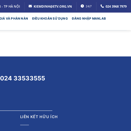
- TP HÀ NỘI
KIEMDINH@ETV.ORG.VN
024 3968 7979
24/7
GIÁ VÀ PHÀN NÀN
ĐIỀU KHOẢN SỬ DỤNG
ĐĂNG NHẬP MANLAB
024 33533555
LIÊN KẾT HỮU ÍCH