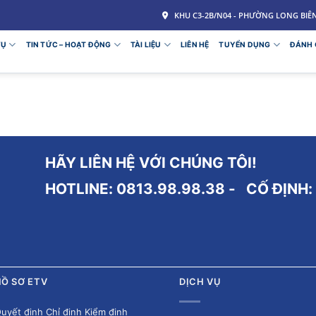
KHU C3-2B/N04 - PHƯỜNG LONG BIÊN 
VỤ
TIN TỨC – HOẠT ĐỘNG
TÀI LIỆU
LIÊN HỆ
TUYỂN DỤNG
ĐÁNH 
HÃY LIÊN HỆ VỚI CHÚNG TÔI!
HOTLINE: 0813.98.98.38 - CỐ ĐỊNH:
Ồ SƠ ETV
DỊCH VỤ
uyết định Chỉ định Kiểm định