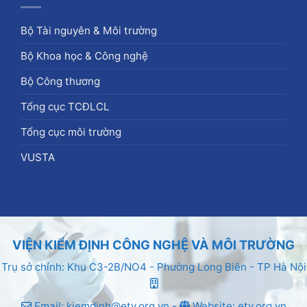
Bộ Tài nguyên & Môi trường
Bộ Khoa học & Công nghệ
Bộ Công thương
Tổng cục TCĐLCL
Tổng cục môi trường
VUSTA
VIỆN KIỂM ĐỊNH CÔNG NGHỆ VÀ MÔI TRƯỜNG
Trụ sở chính: Khu C3-2B/NO4 - Phường Long Biên - TP Hà Nội
Email: kiemdinh@etv.org.vn -
Website: etv.org.vn