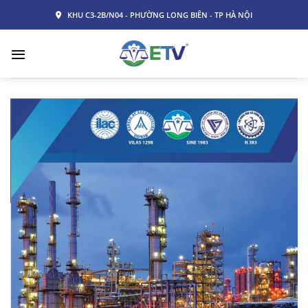
Skip
KHU C3-2B/N04 - PHƯỜNG LONG BIÊN - TP HÀ NỘI
to
content