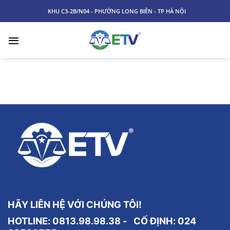
Skip
KHU C3-2B/N04 - PHƯỜNG LONG BIÊN - TP HÀ NỘI
to
content
HÃY LIÊN HỆ VỚI CHÚNG TÔI!
HOTLINE: 0813.98.98.38 - CỐ ĐỊNH:
024