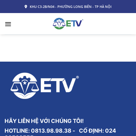
Skip
KHU C3-2B/N04 - PHƯỜNG LONG BIÊN - TP HÀ NỘI
to
content
HÃY LIÊN HỆ VỚI CHÚNG TÔI!
HOTLINE: 0813.98.98.38 - CỐ ĐỊNH:
024