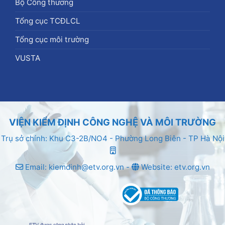
Bộ Công thương
Tổng cục TCĐLCL
Tổng cục môi trường
VUSTA
VIỆN KIỂM ĐỊNH CÔNG NGHỆ VÀ MÔI TRƯỜNG
Trụ sở chính: Khu C3-2B/NO4 - Phường Long Biên - TP Hà Nội
Email: kiemdinh@etv.org.vn -
Website: etv.org.vn