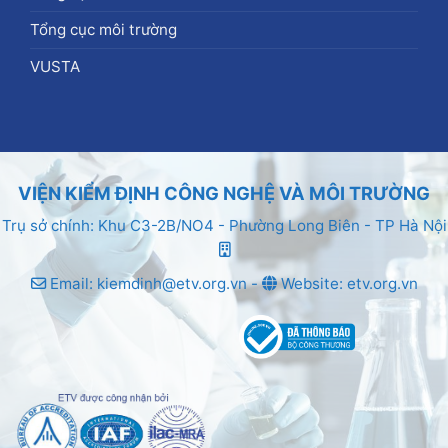
Tổng cục môi trường
VUSTA
VIỆN KIỂM ĐỊNH CÔNG NGHỆ VÀ MÔI TRƯỜNG
Trụ sở chính: Khu C3-2B/NO4 - Phường Long Biên - TP Hà Nội
Email: kiemdinh@etv.org.vn -
Website: etv.org.vn