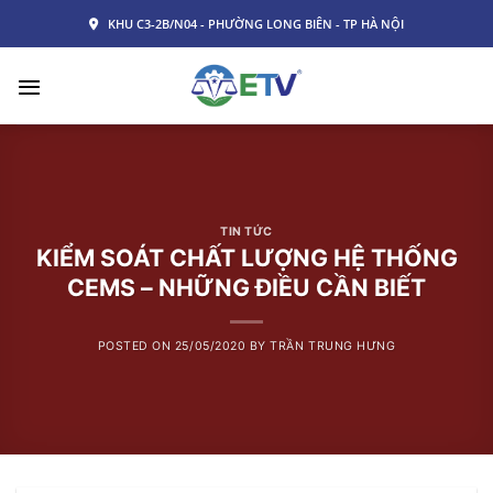
Skip
KHU C3-2B/N04 - PHƯỜNG LONG BIÊN - TP HÀ NỘI
to
content
TIN TỨC
KIỂM SOÁT CHẤT LƯỢNG HỆ THỐNG
CEMS – NHỮNG ĐIỀU CẦN BIẾT
POSTED ON
25/05/2020
BY
TRẦN TRUNG HƯNG